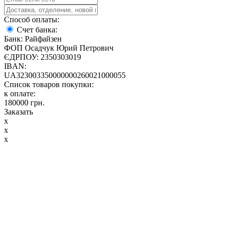
Способ оплаты:
Счет банка:
Банк: Райфайзен
ФОП Осадчук Юрий Петрович
ЄДРПОУ: 2350303019
IBAN:
UA323003350000000260021000055
Список товаров покупки:
к оплате:
180000
грн.
Заказать
x
x
x