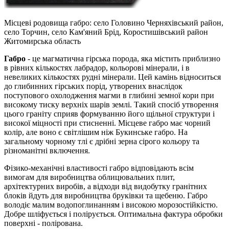
Місцеві родовища габро: село Головино Черняхівський район,
село Торчин, село Кам'яний Брід, Коростишівський район
Житомирська область
Габро
- це магматична гірська порода, яка містить приблизно
в рівних кількостях лабрадор, кольорові мінерали, і в
невеликих кількостях рудні мінерали. Цей камінь відноситься
до глибинних гірських порід, утворених внаслідок
поступового охолодження магми в глибині земної кори при
високому тиску верхніх шарів землі. Такий спосіб утворення
цього граніту сприяв формуванню його щільної структури і
високої міцності при стисненні. Місцеве габро має чорний
колір, але воно є світлішим ніж Букинське габро. На
загальному чорному тлі є дрібні зерна сірого кольору та
різноманітні включення.
Фізико-механічні властивості габро відповідають всім
вимогам для виробництва облицювальних плит,
архітектурних виробів, а відходи від видобутку гранітних
блоків йдуть для виробництва бруківки та щебеню. Габро
володіє малим водопоглинанням і високою морозостійкістю.
Добре шліфується і полірується. Оптимальна фактура обробки
поверхні - полірована.