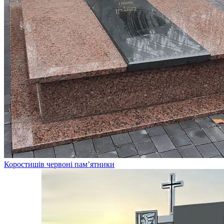
Коростишів червоні пам’ятники