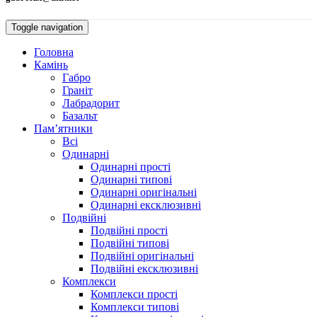
Toggle navigation
Головна
Камiнь
Габро
Гранiт
Лабрадорит
Базальт
Пам’ятники
Всі
Одинарнi
Одинарні прості
Одинарні типові
Одинарні оригінальні
Одинарні ексклюзивні
Подвiйнi
Подвійні прості
Подвійні типові
Подвійні оригінальні
Подвійні ексклюзивні
Комплекси
Комплекси прості
Комплекси типові