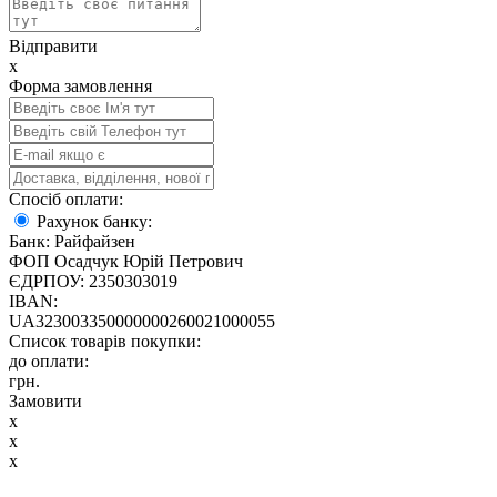
Відправити
x
Форма замовлення
Спосіб оплати:
Рахунок банку:
Банк: Райфайзен
ФОП Осадчук Юрій Петрович
ЄДРПОУ: 2350303019
IBAN:
UA323003350000000260021000055
Список товарів покупки:
до оплати:
грн.
Замовити
x
x
x