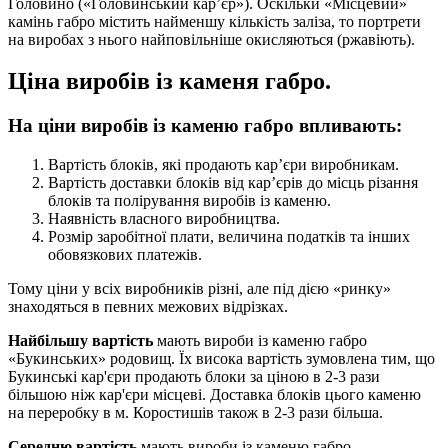
Головино («Головинський кар’єр»). Оскільки «Місцевий»
камінь габро містить найменшу кількість заліза, то портрети
на виробах з нього найповільніше окисляються (ржавіють).
Ціна виробів із каменя габро.
На ціни виробів із каменю габро впливають:
Вартість блоків, які продають кар’єри виробникам.
Вартість доставки блоків від кар’єрів до місць різання
блоків та полірування виробів із каменю.
Наявність власного виробництва.
Розмір заробітної плати, величина податків та інших
обовязкових платежів.
Тому ціни у всіх виробників різні, але під дією «ринку»
знаходяться в певних межових відрізках.
Найбільшу вартість
мають вироби із каменю габро
«Букинських» родовищ. Їх висока вартість зумовлена тим, що
Букинські кар'єри продають блоки за ціною в 2-3 рази
більшою ніж кар'єри місцеві. Доставка блоків цього каменю
на переробку в м. Коростишів також в 2-3 рази більша.
Середню вартість
мають вироби із каменю габро