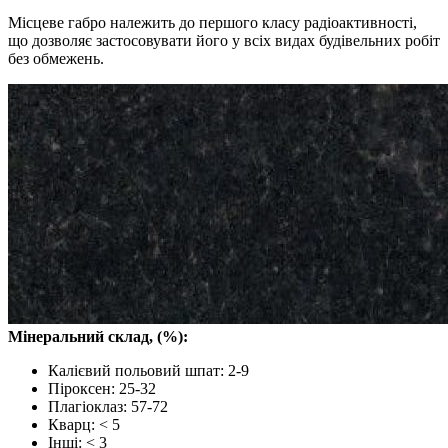
Місцеве габро належить до першого класу радіоактивності,
що дозволяє застосовувати його у всіх видах будівельних робіт
без обмежень.
Мінеральний склад, (%):
Калієвий польовий шпат: 2-9
Піроксен: 25-32
Плагіоклаз: 57-72
Кварц: < 5
Інші: < 3