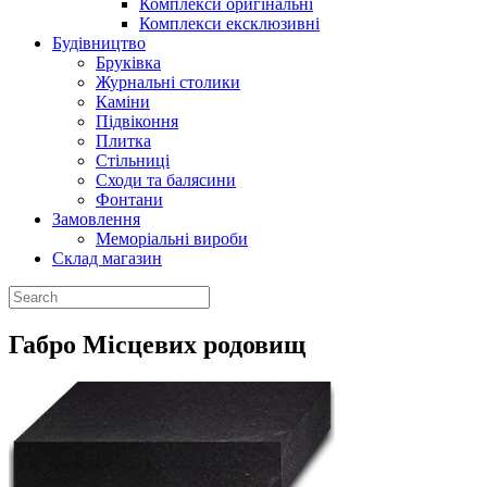
Комплекси оригінальні
Комплекси ексклюзивні
Будiвництво
Брукiвка
Журнальнi столики
Камiни
Пiдвiконня
Плитка
Стiльницi
Сходи та балясини
Фонтани
Замовлення
Меморіальні вироби
Склад магазин
Габро Місцевих родовищ