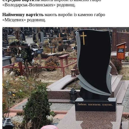
«Володарськ-Волинських» родовищ.
Найменшу вартість
мають вироби із каменю габро
«Місцевих» родовищ.