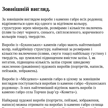
Зовнішній вигляд.
За зовнішнім виглядом вироби з каменю габро всіх родовищ
відрізняються один від одного за відтінком кольору,
структурою зерен мінералів, розмірами і кількістю включень
(плям та смуг чорного, синього, світлозеленого, коричневого
кольорів тощо), твердістю.
Вироби із «Букинських» каменів габро мають найтемніший
колір, найдрібнішу структуру, найменші за розмірами і
кількістю включення (плями, смуги тощо) найбільшу густину і
твердість, що зумовлені підвищеним вмістом заліза. І, як
негатив, підвищена кількість заліза сприяє швидкому
окисленню (ржавінню) художніх виробів (портретів, написів,
пейзажів, зображень).
Вироби із «Місцевих» каменів габро в цілому за зовнішнім
виглядом поступаються виробам із каменю габро «Букинських
родовищ». Із них найтемніший відтінок мають вироби із
каменю габро села Торчин (кар’єр «Комета»).
Найкращі художні вироби (портрети, пейзажі, зображення,
написи) можна отримати на виробах із каменю габро селища