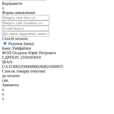
Відправити
x
Форма замовлення
Спосіб оплати:
Рахунок банку:
Банк: Райфайзен
ФОП Осадчук Юрій Петрович
ЄДРПОУ: 2350303019
IBAN:
UA323003350000000260021000055
Список товарів покупки:
до оплати:
грн.
Замовити
x
x
x