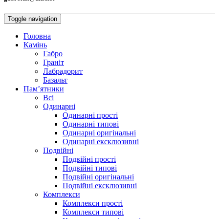
Toggle navigation
Головна
Камiнь
Габро
Гранiт
Лабрадорит
Базальт
Пам’ятники
Всі
Одинарнi
Одинарні прості
Одинарні типові
Одинарні оригінальні
Одинарні ексклюзивні
Подвiйнi
Подвійні прості
Подвійні типові
Подвійні оригінальні
Подвійні ексклюзивні
Комплекси
Комплекси прості
Комплекси типові