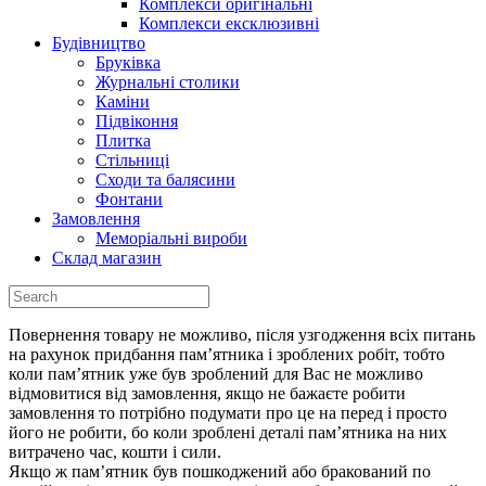
Комплекси оригінальні
Комплекси ексклюзивні
Будiвництво
Брукiвка
Журнальнi столики
Камiни
Пiдвiконня
Плитка
Стiльницi
Сходи та балясини
Фонтани
Замовлення
Меморіальні вироби
Склад магазин
Повернення товару не можливо, після узгодження всіх питань
на рахунок придбання пам’ятника і зроблених робіт, тобто
коли пам’ятник уже був зроблений для Вас не можливо
відмовитися від замовлення, якщо не бажаєте робити
замовлення то потрібно подумати про це на перед і просто
його не робити, бо коли зроблені деталі пам’ятника на них
витрачено час, кошти і сили.
Якщо ж пам’ятник був пошкоджений або бракований по