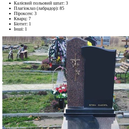
Калієвий польовий шпат: 3
Плагіоклаз (лабрадор): 85
Піроксен: 3
Кварц: 7
Біотит: 1
Інші: 1