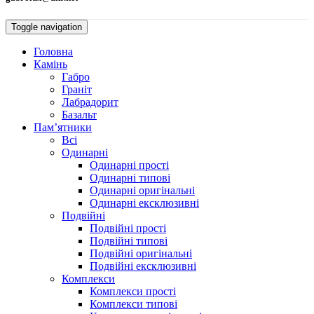
Toggle navigation
Головна
Камiнь
Габро
Гранiт
Лабрадорит
Базальт
Пам’ятники
Всі
Одинарнi
Одинарні прості
Одинарні типові
Одинарні оригінальні
Одинарні ексклюзивні
Подвiйнi
Подвійні прості
Подвійні типові
Подвійні оригінальні
Подвійні ексклюзивні
Комплекси
Комплекси прості
Комплекси типові