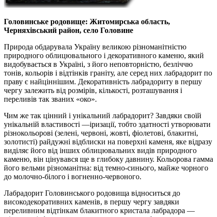
Головинське родовище: Житомирська область,
Черняхівський район, село Головине
Природа обдарувала Україну великою різноманітністю
природного облицювального і декоративного каменю, який
видобувається в Україні, з його неповторністю, безліччю
тонів, кольорів і відтінків граніту, але серед них лабрадорит по
праву є найціннішим. Декоративність лабрадориту в першу
чергу залежить від розмірів, кількості, розташування і
переливів так званих «око».
Чим же так цінний і унікальний лабрадорит? Завдяки своїй
унікальній властивості —іризації, тобто здатності утворювати
різнокольорові (зелені, червоні, жовті, фіолетові, блакитні,
золотисті) райдужні відблиски на поверхні каменя, яке відразу
виділяє його від інших облицювальних видів природного
каменю, він цінувався ще в глибоку давнину. Кольорова гамма
його вельми різноманітна: від темно-синього, майже чорного
до молочно-білого і вогненно-червоного.
Лабрадорит Головинського родовища відноситься до
високодекоративних каменів, в першу чергу завдяки
переливним відтінкам блакитного кристала лабрадора —