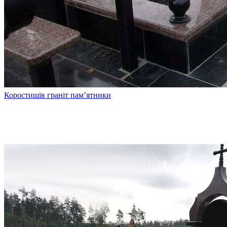
Коростишів граніт пам’ятники