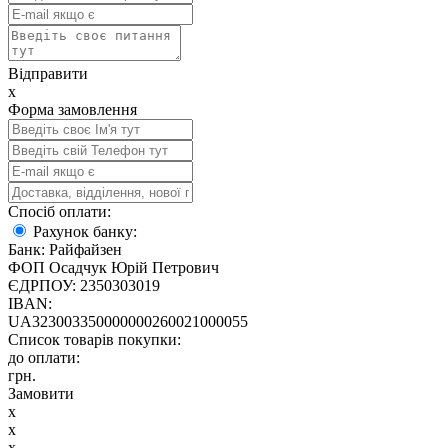
Відправити
x
Форма замовлення
Спосіб оплати:
Рахунок банку:
Банк: Райфайзен
ФОП Осадчук Юрій Петрович
ЄДРПОУ: 2350303019
IBAN:
UA323003350000000260021000055
Список товарів покупки:
до оплати:
грн.
Замовити
x
x
x