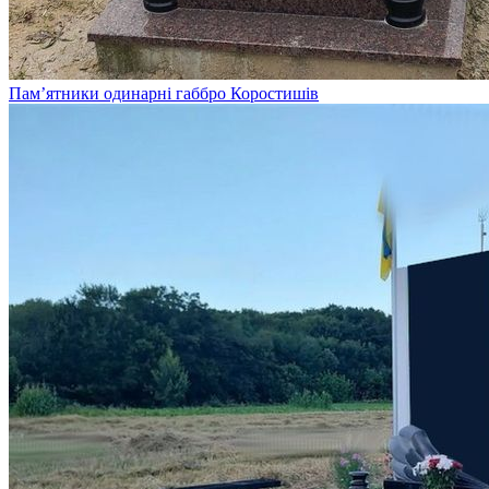
Пам’ятники одинарні габбро Коростишів