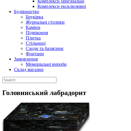
Комплекси оригінальні
Комплекси ексклюзивні
Будiвництво
Брукiвка
Журнальнi столики
Камiни
Пiдвiконня
Плитка
Стiльницi
Сходи та балясини
Фонтани
Замовлення
Меморіальні вироби
Склад магазин
Головинський лабрадорит