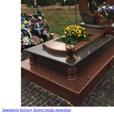
Замовити могилу Коростишів меморіал