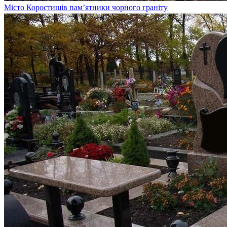
Місто Коростишів пам’ятники чорного граніту