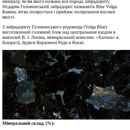
мінералу, ім’ям якого названа вся порода лабрадориту.
Недарма Головинський лабрадорит називають Blue Volga.
Камінь легко полірується і приймає полірування високої
якості.
З лабрадориту Головинського родовища (Volga Blue)
виготовлений головний блок над центральним входом в
мавзолей В. І. Леніна, меморіальний комплекс «Хатинь» в
Білорусії, будівлі Верховної Ради в Києві.
Мінеральний склад, (%):