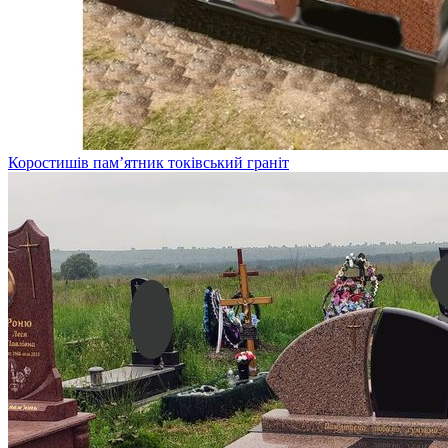
Коростишів пам’ятник токівський граніт