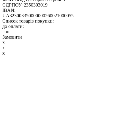
ЄДРПОУ: 2350303019
IBAN:
UA323003350000000260021000055
Список товарів покупки:
до оплати:
грн.
Замовити
x
x
x