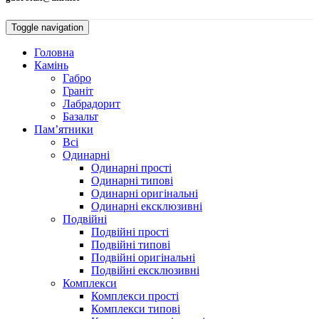
Toggle navigation
Головна
Камiнь
Габро
Гранiт
Лабрадорит
Базальт
Пам’ятники
Всі
Одинарнi
Одинарні прості
Одинарні типові
Одинарні оригінальні
Одинарні ексклюзивні
Подвiйнi
Подвійні прості
Подвійні типові
Подвійні оригінальні
Подвійні ексклюзивні
Комплекси
Комплекси прості
Комплекси типові