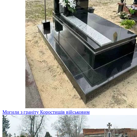
Могили з граніту Коростишів військовим