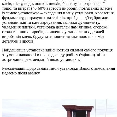
клеїв, піску, води, дошки, цвяхів, бензину, електроенергії
тощо; та витрат (40-60% вартості виробів), пов’язаних власне
із самою установкою – складення плану установки, креслення
фундаменту, розрахунок матеріалів, приїзд і від’їзд бригади
установників та їхнє харчування, заливка фундаменту,
укладення плитки, установка деталей пам’ятника, огорожі,
стола та інших виробів, очищення установлених деталей
вироба від клею, бруду та заповнення замазкою швів між
деталями виробів.
Найдешевша установка здійснюється силами самого покупця
за умови наявності в нього досвіду робіт у будівництві та
дотримання рекомендацій щодо установки.
Рекомендації щодо самастiйной установки Вашого замовлення
надаємо пiсля авансу