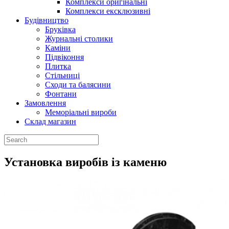
Комплекси оригінальні
Комплекси ексклюзивні
Будiвництво
Брукiвка
Журнальнi столики
Камiни
Пiдвiконня
Плитка
Стiльницi
Сходи та балясини
Фонтани
Замовлення
Меморіальні вироби
Склад магазин
Установка виробiв iз каменю