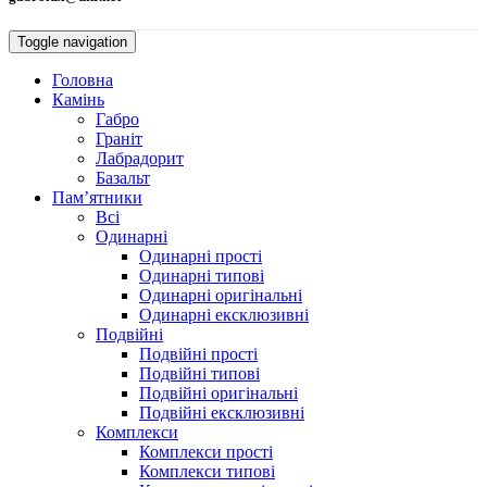
Toggle navigation
Головна
Камiнь
Габро
Гранiт
Лабрадорит
Базальт
Пам’ятники
Всі
Одинарнi
Одинарні прості
Одинарні типові
Одинарні оригінальні
Одинарні ексклюзивні
Подвiйнi
Подвійні прості
Подвійні типові
Подвійні оригінальні
Подвійні ексклюзивні
Комплекси
Комплекси прості
Комплекси типові