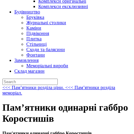
Комплекси оригінальні
Комплекси ексклюзивні
Будiвництво
Брукiвка
Журнальнi столики
Камiни
Пiдвiконня
Плитка
Стiльницi
Сходи та балясини
Фонтани
Замовлення
Меморіальні вироби
Склад магазин
<<< Памʼятники розділа ціни.
<<< Памʼятники розділа
меморіал.
Пам’ятники одинарні габбро
Коростишів
Пам'ятники одинарні габбро Коростишів.