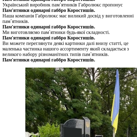
Український виробник пам`ятників Габролюкс пропонує
Пам'ятники одинарні габбро Коростишів.
Наша компанія Габролюкс має виликий досвід у виготовленні
пам`ятників.
Пам'ятники одинарні габбро Коростишів.
Ми виготовляємо пам`ятники будь-якої складності.
Пам'ятники одинарні габбро Коростишів.
Ви можете переглянути деякі картинки далі внизу статті, це
маленька частинка нашого ассортименту який складається з
великого набору різноманітних типів пам`ятників.
Пам'ятники одинарні габбро Коростишів.