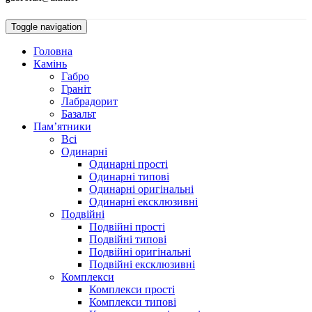
Toggle navigation
Головна
Камiнь
Габро
Гранiт
Лабрадорит
Базальт
Пам’ятники
Всі
Одинарнi
Одинарні прості
Одинарні типові
Одинарні оригінальні
Одинарні ексклюзивні
Подвiйнi
Подвійні прості
Подвійні типові
Подвійні оригінальні
Подвійні ексклюзивні
Комплекси
Комплекси прості
Комплекси типові