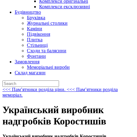
Комплекси оригінальні
Комплекси ексклюзивні
Будiвництво
Брукiвка
Журнальнi столики
Камiни
Пiдвiконня
Плитка
Стiльницi
Сходи та балясини
Фонтани
Замовлення
Меморіальні вироби
Склад магазин
<<< Памʼятники розділа ціни.
<<< Памʼятники розділа
меморіал.
Український виробник
надгробків Коростишів
Український виробник надгробків Коростишів.