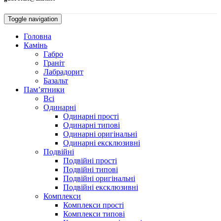
Toggle navigation
Головна
Камiнь
Габро
Гранiт
Лабрадорит
Базальт
Пам’ятники
Всі
Одинарнi
Одинарні прості
Одинарні типові
Одинарні оригінальні
Одинарні ексклюзивні
Подвiйнi
Подвійні прості
Подвійні типові
Подвійні оригінальні
Подвійні ексклюзивні
Комплекси
Комплекси прості
Комплекси типові