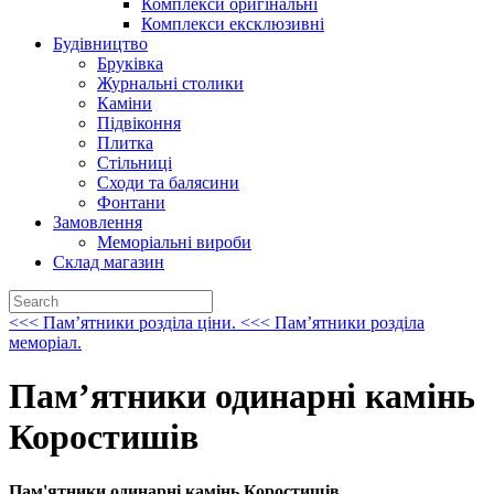
Комплекси оригінальні
Комплекси ексклюзивні
Будiвництво
Брукiвка
Журнальнi столики
Камiни
Пiдвiконня
Плитка
Стiльницi
Сходи та балясини
Фонтани
Замовлення
Меморіальні вироби
Склад магазин
<<< Памʼятники розділа ціни.
<<< Памʼятники розділа
меморіал.
Пам’ятники одинарні камінь
Коростишів
Пам'ятники одинарні камінь Коростишів.